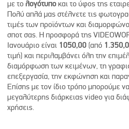
με το
λογότυπο
και το ύφος της εταιρε
Πολύ απλά μας στέλνετε τις φωτογραφ
τιμές των προϊόντων και διαμορφώνο
σποτ σας. Η προσφορά της VIDEOWOR
Ιανουάριο είναι
1050,00
(από
1.350,
τιμή) και περιλαμβάνει όλη την επιμέλ
διαμόρφωση των κειμένων, τη γραφι
επεξεργασία, την εκφώνηση και παρ
Επίσης με τον ίδιο τρόπο μπορούμε ν
μεγαλύτερης διάρκειας video για δι
χρήσεις.