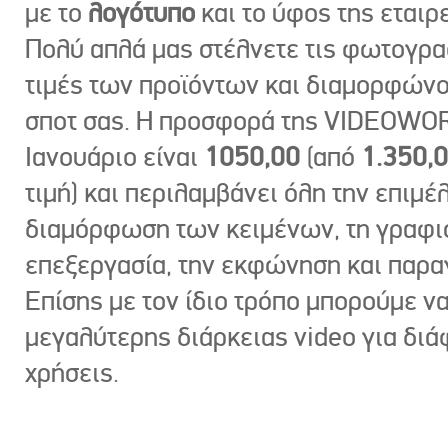
με το
λογότυπο
και το ύφος της εταιρε
Πολύ απλά μας στέλνετε τις φωτογραφ
τιμές των προϊόντων και διαμορφώνο
σποτ σας. Η προσφορά της VIDEOWOR
Ιανουάριο είναι
1050,00
(από
1.350,
τιμή) και περιλαμβάνει όλη την επιμέλ
διαμόρφωση των κειμένων, τη γραφι
επεξεργασία, την εκφώνηση και παρ
Επίσης με τον ίδιο τρόπο μπορούμε ν
μεγαλύτερης διάρκειας video για δι
χρήσεις.