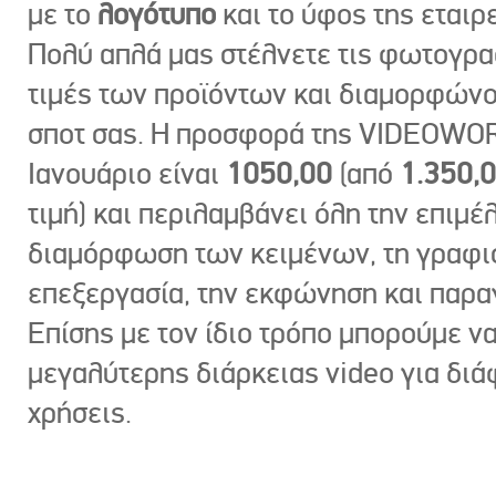
με το
λογότυπο
και το ύφος της εταιρε
Πολύ απλά μας στέλνετε τις φωτογραφ
τιμές των προϊόντων και διαμορφώνο
σποτ σας. Η προσφορά της VIDEOWOR
Ιανουάριο είναι
1050,00
(από
1.350,
τιμή) και περιλαμβάνει όλη την επιμέλ
διαμόρφωση των κειμένων, τη γραφι
επεξεργασία, την εκφώνηση και παρ
Επίσης με τον ίδιο τρόπο μπορούμε ν
μεγαλύτερης διάρκειας video για δι
χρήσεις.