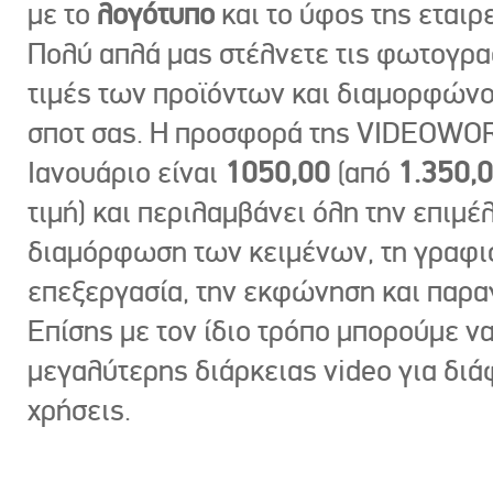
με το
λογότυπο
και το ύφος της εταιρε
Πολύ απλά μας στέλνετε τις φωτογραφ
τιμές των προϊόντων και διαμορφώνο
σποτ σας. Η προσφορά της VIDEOWOR
Ιανουάριο είναι
1050,00
(από
1.350,
τιμή) και περιλαμβάνει όλη την επιμέλ
διαμόρφωση των κειμένων, τη γραφι
επεξεργασία, την εκφώνηση και παρ
Επίσης με τον ίδιο τρόπο μπορούμε ν
μεγαλύτερης διάρκειας video για δι
χρήσεις.