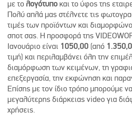
με το
λογότυπο
και το ύφος της εταιρε
Πολύ απλά μας στέλνετε τις φωτογραφ
τιμές των προϊόντων και διαμορφώνο
σποτ σας. Η προσφορά της VIDEOWOR
Ιανουάριο είναι
1050,00
(από
1.350,
τιμή) και περιλαμβάνει όλη την επιμέλ
διαμόρφωση των κειμένων, τη γραφι
επεξεργασία, την εκφώνηση και παρ
Επίσης με τον ίδιο τρόπο μπορούμε ν
μεγαλύτερης διάρκειας video για δι
χρήσεις.