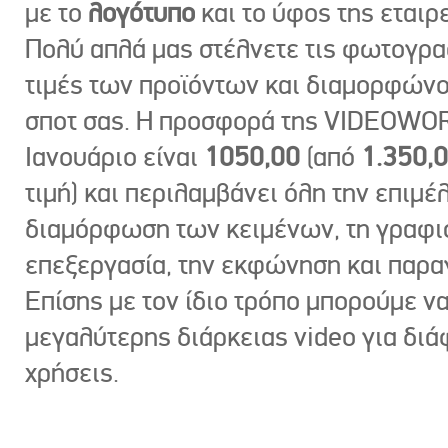
με το
λογότυπο
και το ύφος της εταιρε
Πολύ απλά μας στέλνετε τις φωτογραφ
τιμές των προϊόντων και διαμορφώνο
σποτ σας. Η προσφορά της VIDEOWOR
Ιανουάριο είναι
1050,00
(από
1.350,
τιμή) και περιλαμβάνει όλη την επιμέλ
διαμόρφωση των κειμένων, τη γραφι
επεξεργασία, την εκφώνηση και παρ
Επίσης με τον ίδιο τρόπο μπορούμε ν
μεγαλύτερης διάρκειας video για δι
χρήσεις.