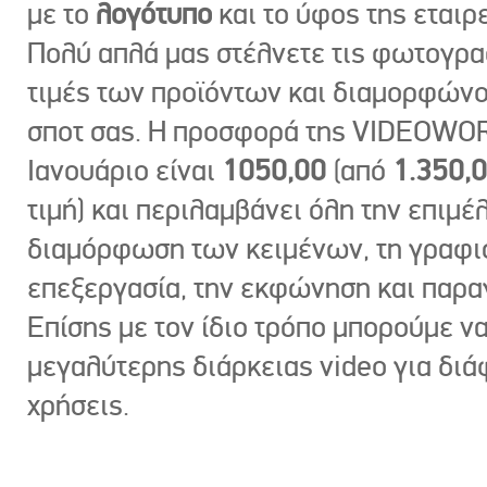
με το
λογότυπο
και το ύφος της εταιρε
Πολύ απλά μας στέλνετε τις φωτογραφ
τιμές των προϊόντων και διαμορφώνο
σποτ σας. Η προσφορά της VIDEOWOR
Ιανουάριο είναι
1050,00
(από
1.350,
τιμή) και περιλαμβάνει όλη την επιμέλ
διαμόρφωση των κειμένων, τη γραφι
επεξεργασία, την εκφώνηση και παρ
Επίσης με τον ίδιο τρόπο μπορούμε ν
μεγαλύτερης διάρκειας video για δι
χρήσεις.