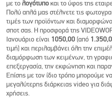
με το
λογότυπο
και το ύφος της εταιρε
Πολύ απλά μας στέλνετε τις φωτογραφ
τιμές των προϊόντων και διαμορφώνο
σποτ σας. Η προσφορά της VIDEOWOR
Ιανουάριο είναι
1050,00
(από
1.350,
τιμή) και περιλαμβάνει όλη την επιμέλ
διαμόρφωση των κειμένων, τη γραφι
επεξεργασία, την εκφώνηση και παρ
Επίσης με τον ίδιο τρόπο μπορούμε ν
μεγαλύτερης διάρκειας video για δι
χρήσεις.