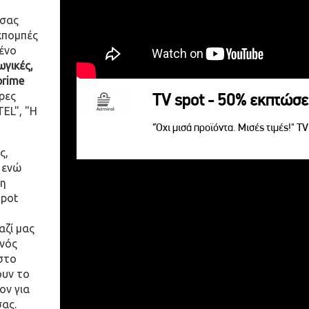
 σας
κπομπές
ένο
γικές,
prime
ρες
TV spot - 50% εκπτώσε
EL", "Η
"Όχι μισά προϊόντα. Μισές τιμές!" T
ς,
 ενώ
η
spot
αζί μας
ενός
στο
ουν το
ον για
σας.