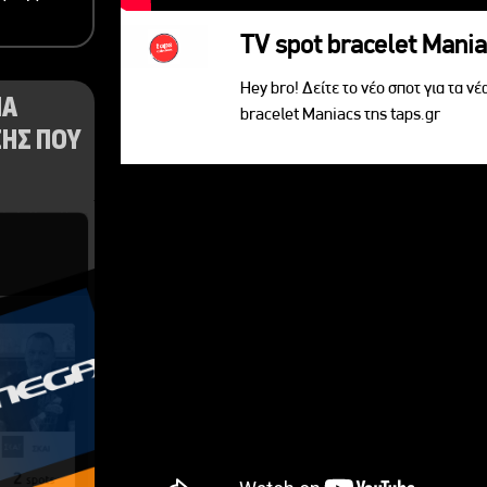
TV spot bracelet Mani
Hey bro! Δείτε το νέο σποτ για τα νέ
ΝΑ
bracelet Maniacs της taps.gr
ΗΣ ΠΟΥ