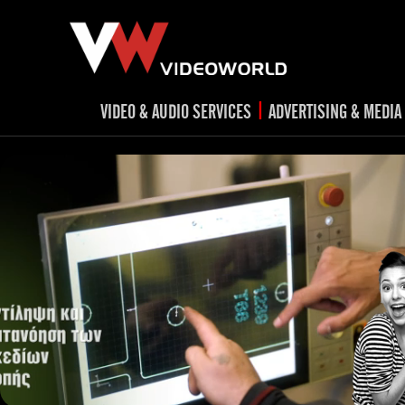
|
VIDEO & AUDIO SERVICES
ADVERTISING & MEDIA
RADIO
TV spots
ad
RADIO spots
TV
advert
Post production
v
Corporate videos
Social Media
Trailer & Σήματα εκπομπών
Creative 
Cultural videos
video applications for museums,
Outdoor adve
Media planni
archeological sites & exhibitions
Visual mater
Product presentations