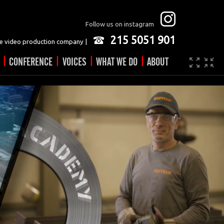
Follow us on instagram
215 5051 901
 video production company |
|
|
|
|
CONFERENCE
VOICES
WHAT WE DO
ABOUT
Company
JOBS
Video made easy
Contact