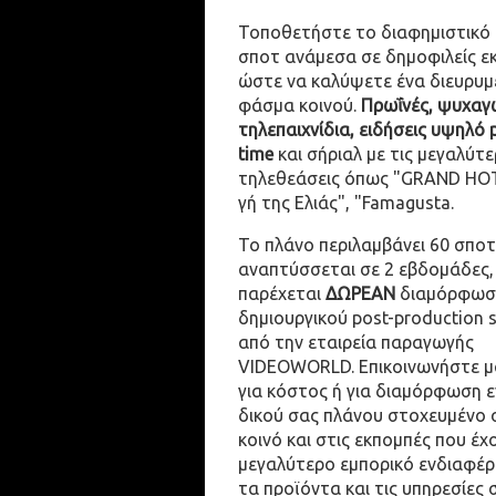
Τοποθετήστε το διαφημιστικό
σποτ ανάμεσα σε δημοφιλείς ε
ώστε να καλύψετε ένα διευρυμ
φάσμα κοινού.
Πρωΐνές, ψυχαγω
τηλεπαιχνίδια, ειδήσεις υψηλό 
time
και σήριαλ με τις μεγαλύτε
τηλεθεάσεις όπως "GRAND HOT
γή της Ελιάς", "Famagusta.
Το πλάνο περιλαμβάνει 60 σποτ
αναπτύσσεται σε 2 εβδομάδες,
παρέχεται
ΔΩΡΕΑΝ
διαμόρφωσ
δημιουργικού post-production 
από την εταιρεία παραγωγής
VIDEOWORLD. Επικοινωνήστε μ
για κόστος ή για διαμόρφωση 
δικού σας πλάνου στοχευμένο 
κοινό και στις εκπομπές που έχ
μεγαλύτερο εμπορικό ενδιαφέρ
τα προϊόντα και τις υπηρεσίες 