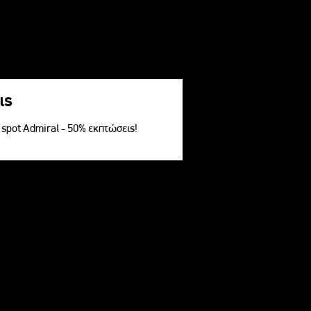
ις
V spot Admiral - 50% εκπτώσεις!