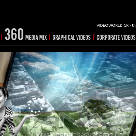
VIDEOWORLD.GR - the
360
|
|
|
MEDIA MIX
GRAPHICAL VIDEOS
CORPORATE VIDEOS
vertising
ising
ideo shorts
Prints
rtising
ng & mix
ial