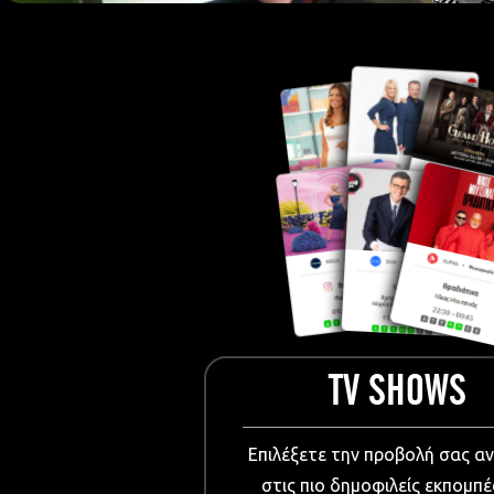
European Me
Documentary
Cartoons
3D world
Events & Conference
Dissemination material
Medical & Pharmaceutical
VIDEO Projections
Kids content
TV SHOWS
Επιλέξετε την προβολή σας α
στις πιο δημοφιλείς εκπομπέ