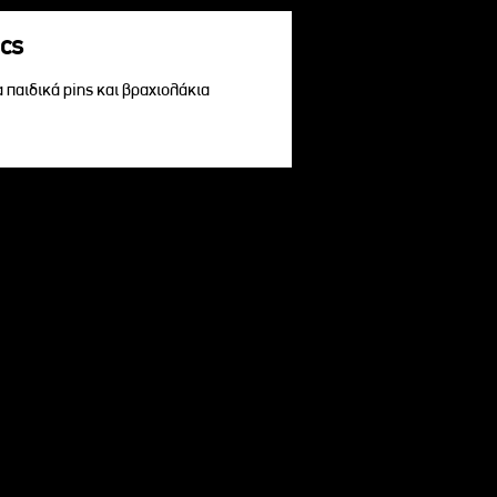
acs
α παιδικά pins και βραχιολάκια