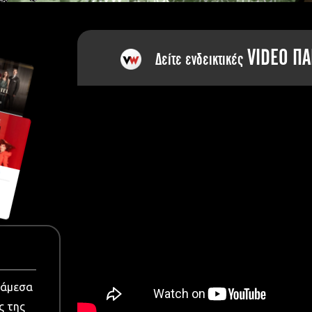
dia
VIDEO ΠΑ
Δείτε ενδεικτικές
νάμεσα
ς της