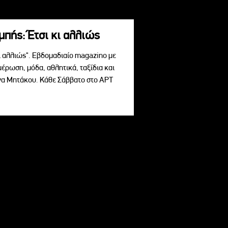
πής: Έτσι κι αλλιώς
ι αλλιώς". Εβδομαδιαίο magazino με
μέρωση, μόδα, αθλητικά, ταξίδια και
ίνα Μητάκου. Κάθε Σάββατο στο ΑΡΤ