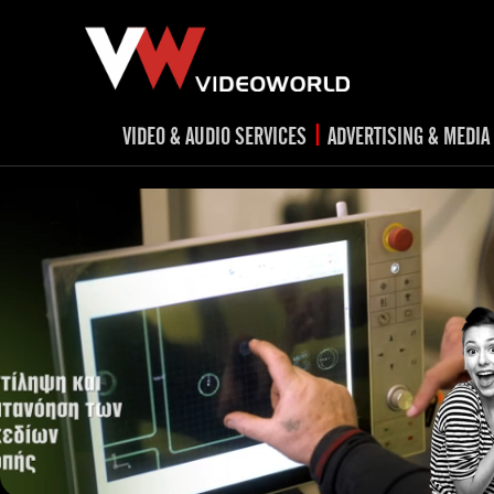
|
VIDEO & AUDIO SERVICES
ADVERTISING & MEDIA
RADIO
TV spots
ad
RADIO spots
TV
advert
Post production
v
Corporate videos
Social Media
Trailer & Σήματα εκπομπών
Creative 
Cultural videos
video applications for museums,
Outdoor adve
Media planni
archeological sites & exhibitions
Visual mater
Product presentations