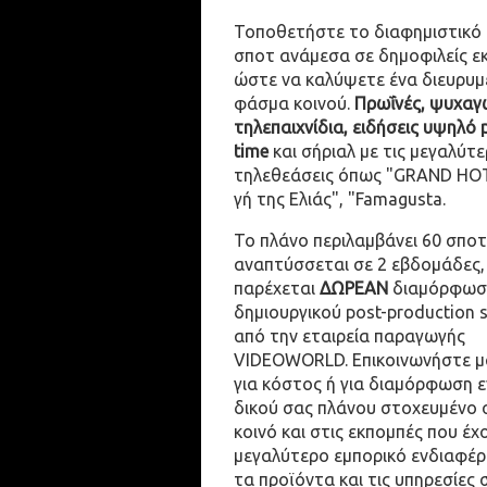
Τοποθετήστε το διαφημιστικό
σποτ ανάμεσα σε δημοφιλείς ε
ώστε να καλύψετε ένα διευρυμ
φάσμα κοινού.
Πρωΐνές, ψυχαγω
τηλεπαιχνίδια, ειδήσεις υψηλό 
time
και σήριαλ με τις μεγαλύτε
τηλεθεάσεις όπως "GRAND HOT
γή της Ελιάς", "Famagusta.
Το πλάνο περιλαμβάνει 60 σποτ
αναπτύσσεται σε 2 εβδομάδες,
παρέχεται
ΔΩΡΕΑΝ
διαμόρφωσ
δημιουργικού post-production 
από την εταιρεία παραγωγής
VIDEOWORLD. Επικοινωνήστε μ
για κόστος ή για διαμόρφωση 
δικού σας πλάνου στοχευμένο 
κοινό και στις εκπομπές που έχ
μεγαλύτερο εμπορικό ενδιαφέρ
τα προϊόντα και τις υπηρεσίες 