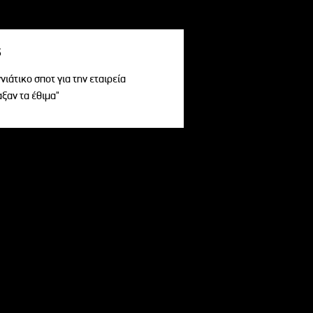
s
ιάτικο σποτ για την εταιρεία
αξαν τα έθιμα"