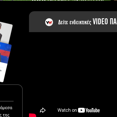
dia
VIDEO ΠΑ
Δείτε ενδεικτικές
νάμεσα
ς της