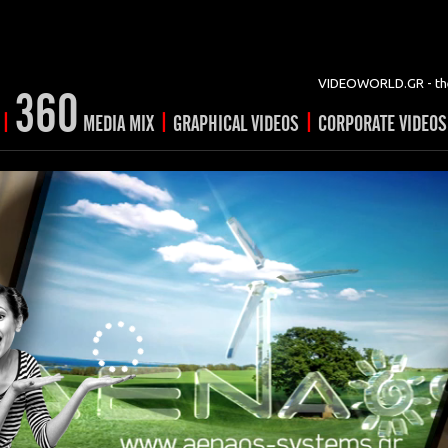
VIDEOWORLD.GR - the
360
|
|
|
MEDIA MIX
GRAPHICAL VIDEOS
CORPORATE VIDEOS
vertising
ising
ideo shorts
Prints
rtising
ng & mix
ial