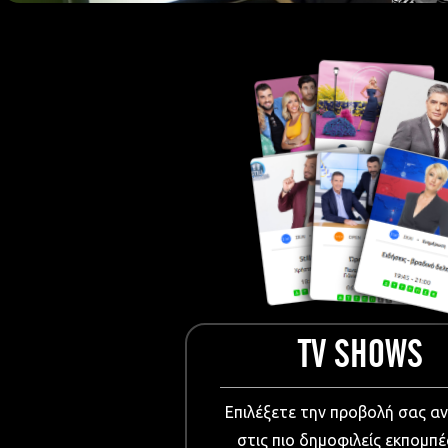
European Me
Documentary
Cartoons
3D world
Events & Conference
Dissemination material
Medical & Pharmaceutical
VIDEO Projections
Kids content
TV SHOWS
Επιλέξετε την προβολή σας α
στις πιο δημοφιλείς εκπομπέ