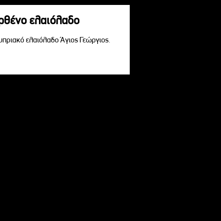
αρθένο ελαιόλαδο
Κυπριακό ελαιόλαδο Άγιος Γεώργιος.