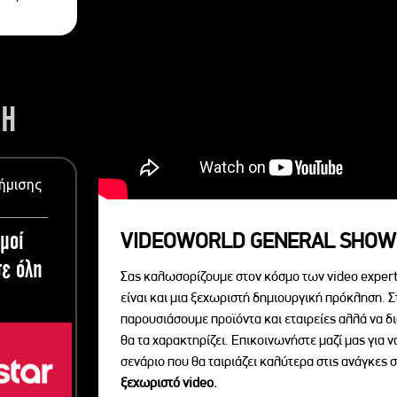
ΣΗ
ήμισης
μοί
VIDEOWORLD GENERAL SHOW
ε όλη
Σας καλωσορίζουμε στον κόσμο των video expert
είναι και μια ξεχωριστή δημιουργική πρόκληση. Σ
παρουσιάσουμε προϊόντα και εταιρείες αλλά να 
θα τα χαρακτηρίζει. Επικοινωνήστε μαζί μας για 
σενάριο που θα ταιριάζει καλύτερα στις ανάγκες σ
ξεχωριστό videο.