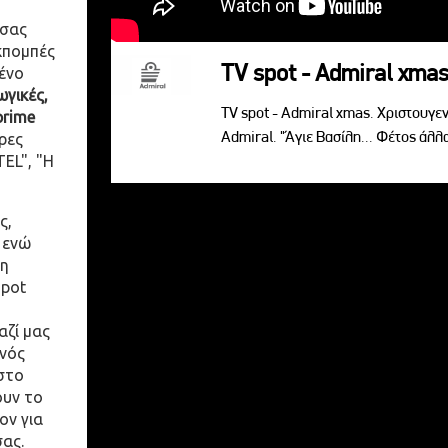
 σας
κπομπές
TV spot - Admiral xma
ένο
γικές,
TV spot - Admiral xmas. Χριστουγενν
prime
Admiral. "Άγιε Βασίλη... Φέτος άλλ
ρες
EL", "Η
ς,
 ενώ
η
spot
αζί μας
ενός
στο
ουν το
ον για
σας.