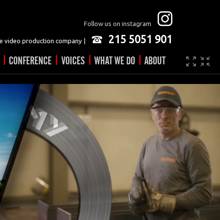
Follow us on instagram
215 5051 901
 video production company |
|
|
|
|
CONFERENCE
VOICES
WHAT WE DO
ABOUT
Company
JOBS
Video made easy
Contact