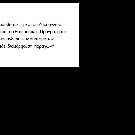
ρόσβασης. Έργο του Υπουργείου
σιο του Ευρωπαϊκού Προγράμματος
ι διασύνδεση των συστημάτων
σμός, διαμόρφωση, παραγωγή