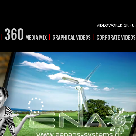
VIDEOWORLD.GR - the
360
|
|
|
MEDIA MIX
GRAPHICAL VIDEOS
CORPORATE VIDEOS
vertising
ising
ideo shorts
Prints
rtising
ng & mix
ial