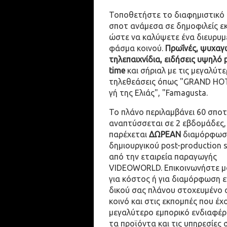
Τοποθετήστε το διαφημιστικό
σποτ ανάμεσα σε δημοφιλείς ε
ώστε να καλύψετε ένα διευρυμ
φάσμα κοινού.
Πρωΐνές, ψυχαγω
τηλεπαιχνίδια, ειδήσεις υψηλό 
time
και σήριαλ με τις μεγαλύτε
τηλεθεάσεις όπως "GRAND HOT
γή της Ελιάς", "Famagusta.
Το πλάνο περιλαμβάνει 60 σποτ
αναπτύσσεται σε 2 εβδομάδες,
παρέχεται
ΔΩΡΕΑΝ
διαμόρφωσ
δημιουργικού post-production 
από την εταιρεία παραγωγής
VIDEOWORLD. Επικοινωνήστε μ
για κόστος ή για διαμόρφωση 
δικού σας πλάνου στοχευμένο 
κοινό και στις εκπομπές που έχ
μεγαλύτερο εμπορικό ενδιαφέρ
τα προϊόντα και τις υπηρεσίες 