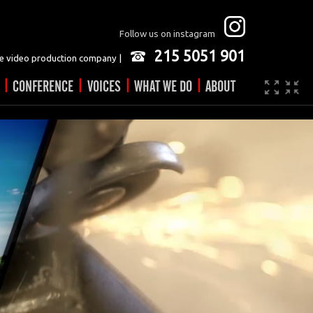
Follow us on instagram
215 5051 901
 video production company |
|
|
|
|
CONFERENCE
VOICES
WHAT WE DO
ABOUT
Company
JOBS
Video made easy
Contact