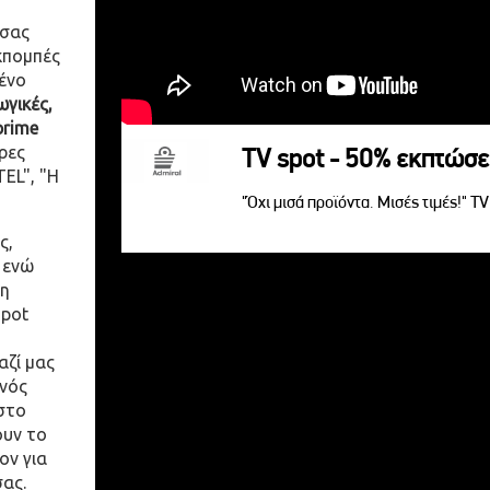
 σας
κπομπές
ένο
γικές,
prime
ρες
TV spot - 50% εκπτώσε
EL", "Η
"Όχι μισά προϊόντα. Μισές τιμές!" T
ς,
 ενώ
η
spot
αζί μας
ενός
στο
ουν το
ον για
σας.