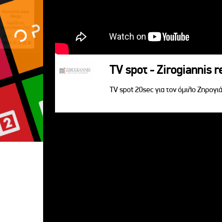
TV spoτ - Zirogiannis r
TV spot 20sec για τον όμιλο Ζηρογιά