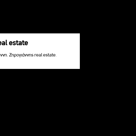
eal estate
ννη. Ζηρογιάννης real estate.