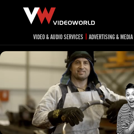
|
VIDEO & AUDIO SERVICES
ADVERTISING & MEDIA
RADIO
TV spots
ad
RADIO spots
TV
advert
Post production
v
Corporate videos
Social Media
Trailer & Σήματα εκπομπών
Creative 
Cultural videos
video applications for museums,
Outdoor adve
Media planni
archeological sites & exhibitions
Visual mater
Product presentations