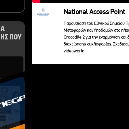
National Access Point
Παρουσίαση του Εθνικού Σημείου Π
ΝΑ
Μεταφορών και Υποδομών στο πλαί
ΗΣ ΠΟΥ
Crocodile 2 για την εναρμόνιση κα
διαχείρησης κυκλοφορίας. Σχεδια
videoworld.