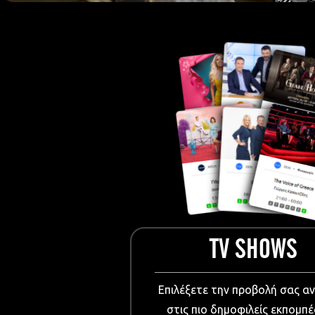
European Me
Documentary
Cartoons
3D world
Events & Conference
Dissemination material
Medical & Pharmaceutical
VIDEO Projections
Kids content
TV SHOWS
Επιλέξετε την προβολή σας α
στις πιο δημοφιλείς εκπομπέ