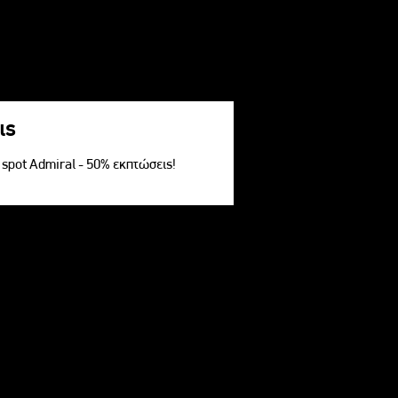
ις
V spot Admiral - 50% εκπτώσεις!