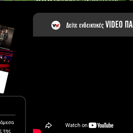
dia
VIDEO ΠΑ
Δείτε ενδεικτικές
νάμεσα
ς της