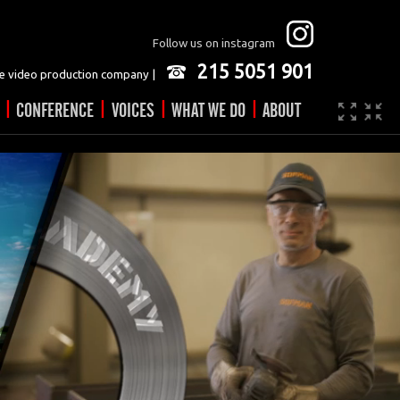
Follow us on instagram
215 5051 901
 video production company |
|
|
|
|
CONFERENCE
VOICES
WHAT WE DO
ABOUT
Company
JOBS
Video made easy
Contact