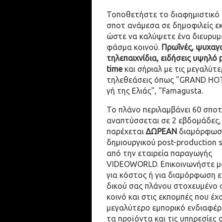
Τοποθετήστε το διαφημιστικό
σποτ ανάμεσα σε δημοφιλείς ε
ώστε να καλύψετε ένα διευρυμ
φάσμα κοινού.
Πρωΐνές, ψυχαγω
τηλεπαιχνίδια, ειδήσεις υψηλό 
time
και σήριαλ με τις μεγαλύτε
τηλεθεάσεις όπως "GRAND HOT
γή της Ελιάς", "Famagusta.
Το πλάνο περιλαμβάνει 60 σποτ
αναπτύσσεται σε 2 εβδομάδες,
παρέχεται
ΔΩΡΕΑΝ
διαμόρφωσ
δημιουργικού post-production 
από την εταιρεία παραγωγής
VIDEOWORLD. Επικοινωνήστε μ
για κόστος ή για διαμόρφωση 
δικού σας πλάνου στοχευμένο 
κοινό και στις εκπομπές που έχ
μεγαλύτερο εμπορικό ενδιαφέρ
τα προϊόντα και τις υπηρεσίες 