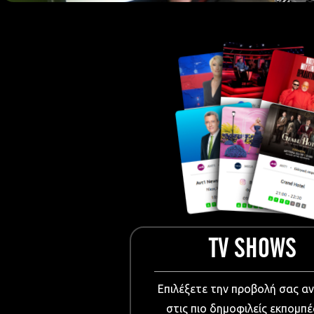
European Me
Documentary
Cartoons
3D world
Events & Conference
Dissemination material
Medical & Pharmaceutical
VIDEO Projections
Kids content
TV SHOWS
Επιλέξετε την προβολή σας α
στις πιο δημοφιλείς εκπομπέ