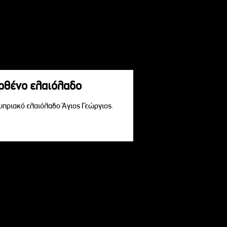
αρθένο ελαιόλαδο
Κυπριακό ελαιόλαδο Άγιος Γεώργιος.