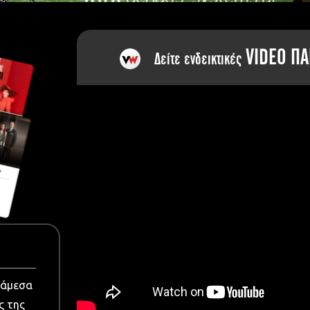
dia
VIDEO ΠΑ
Δείτε ενδεικτικές
νάμεσα
ς της