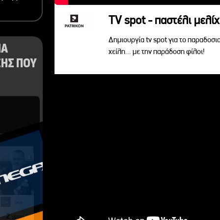
TV spot - παστέλι μελίχ
Δημιουργία tv spot για το παραδοσι
ΝΑ
χείλη... με την παράδοση φίλοι!
ΗΣ ΠΟΥ