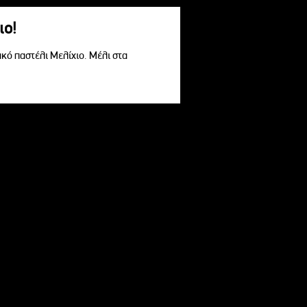
ιο!
ακό παστέλι Μελίχιο. Μέλι στα