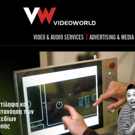
|
VIDEO & AUDIO SERVICES
ADVERTISING & MEDIA
RADIO
TV spots
ad
RADIO spots
TV
advert
Post production
v
Corporate videos
Social Media
Trailer & Σήματα εκπομπών
Creative 
Cultural videos
video applications for museums,
Outdoor adve
Media planni
archeological sites & exhibitions
Visual mater
Product presentations