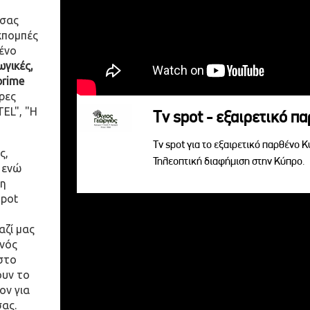
 σας
κπομπές
ένο
γικές,
prime
ρες
EL", "Η
Tv spot - εξαιρετικό π
Tv spot για το εξαιρετικό παρθένο 
ς,
Τηλεοπτική διαφήμιση στην Κύπρο.
 ενώ
η
spot
αζί μας
ενός
στο
ουν το
ον για
σας.