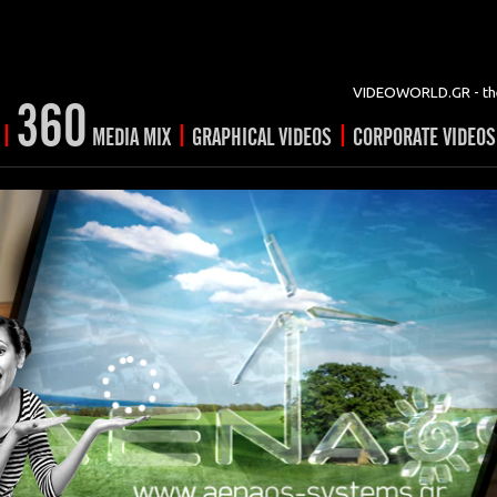
VIDEOWORLD.GR - the
360
|
|
|
MEDIA MIX
GRAPHICAL VIDEOS
CORPORATE VIDEOS
vertising
ising
ideo shorts
Prints
rtising
ng & mix
ial