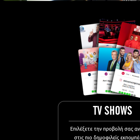
European Me
Documentary
Cartoons
3D world
Events & Conference
Dissemination material
Medical & Pharmaceutical
VIDEO Projections
Kids content
TV SHOWS
Επιλέξετε την προβολή σας α
στις πιο δημοφιλείς εκπομπέ