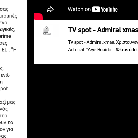
 σας
κπομπές
ένο
TV spot - Admiral xma
γικές,
prime
TV spot - Admiral xmas. Χριστουγενν
ρες
EL", "Η
Admiral. "Άγιε Βασίλη... Φέτος άλλ
ς,
 ενώ
η
spot
αζί μας
ενός
στο
ουν το
ον για
σας.