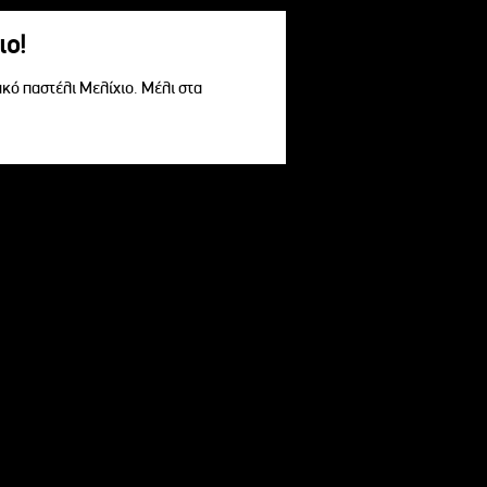
ιο!
ακό παστέλι Μελίχιο. Μέλι στα