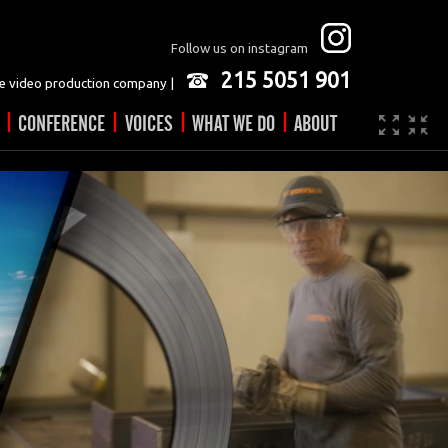
Follow us on instagram
215 5051 901
 video production company |
|
|
|
|
CONFERENCE
VOICES
WHAT WE DO
ABOUT
Company
JOBS
Video made easy
Contact