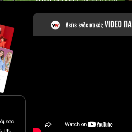
dia
VIDEO ΠΑ
Δείτε ενδεικτικές
νάμεσα
ς της