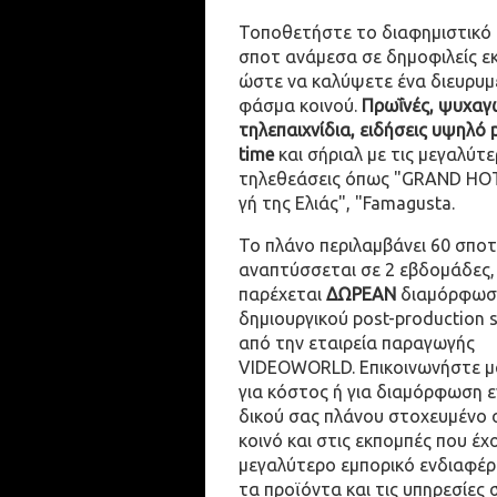
Τοποθετήστε το διαφημιστικό
σποτ ανάμεσα σε δημοφιλείς ε
ώστε να καλύψετε ένα διευρυμ
φάσμα κοινού.
Πρωΐνές, ψυχαγω
τηλεπαιχνίδια, ειδήσεις υψηλό 
time
και σήριαλ με τις μεγαλύτε
τηλεθεάσεις όπως "GRAND HOT
γή της Ελιάς", "Famagusta.
Το πλάνο περιλαμβάνει 60 σποτ
αναπτύσσεται σε 2 εβδομάδες,
παρέχεται
ΔΩΡΕΑΝ
διαμόρφωσ
δημιουργικού post-production 
από την εταιρεία παραγωγής
VIDEOWORLD. Επικοινωνήστε μ
για κόστος ή για διαμόρφωση 
δικού σας πλάνου στοχευμένο 
κοινό και στις εκπομπές που έχ
μεγαλύτερο εμπορικό ενδιαφέρ
τα προϊόντα και τις υπηρεσίες 