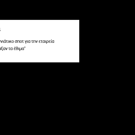
s
ιάτικο σποτ για την εταιρεία
αξαν τα έθιμα"