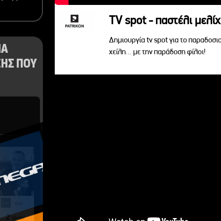
TV spot - παστέλι μελίχ
Δημιουργία tv spot για το παραδοσι
ΝΑ
χείλη... με την παράδοση φίλοι!
ΗΣ ΠΟΥ