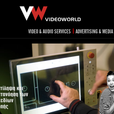
|
VIDEO & AUDIO SERVICES
ADVERTISING & MEDIA
RADIO
TV spots
ad
RADIO spots
TV
advert
Post production
v
Corporate videos
Social Media
Trailer & Σήματα εκπομπών
Creative 
Cultural videos
video applications for museums,
Outdoor adve
Media planni
archeological sites & exhibitions
Visual mater
Product presentations