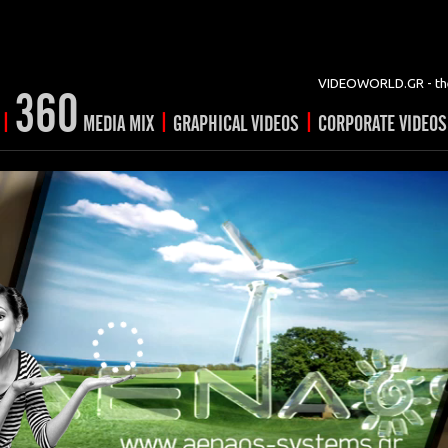
VIDEOWORLD.GR - the
360
|
|
|
MEDIA MIX
GRAPHICAL VIDEOS
CORPORATE VIDEOS
vertising
ising
ideo shorts
Prints
rtising
ng & mix
ial