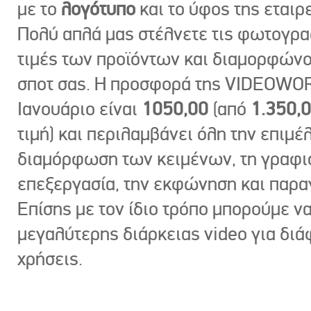
με το
λογότυπο
και το ύφος της εταιρε
Πολύ απλά μας στέλνετε τις φωτογραφ
τιμές των προϊόντων και διαμορφώνο
σποτ σας. Η προσφορά της VIDEOWOR
Ιανουάριο είναι
1050,00
(από
1.350,
τιμή) και περιλαμβάνει όλη την επιμέλ
διαμόρφωση των κειμένων, τη γραφι
επεξεργασία, την εκφώνηση και παρ
Επίσης με τον ίδιο τρόπο μπορούμε ν
μεγαλύτερης διάρκειας video για δι
χρήσεις.