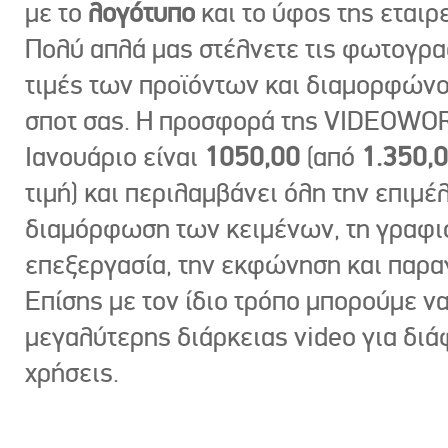
με το
λογότυπο
και το ύφος της εταιρε
Πολύ απλά μας στέλνετε τις φωτογραφ
τιμές των προϊόντων και διαμορφώνο
σποτ σας. Η προσφορά της VIDEOWOR
Ιανουάριο είναι
1050,00
(από
1.350,
τιμή) και περιλαμβάνει όλη την επιμέλ
διαμόρφωση των κειμένων, τη γραφι
επεξεργασία, την εκφώνηση και παρ
Επίσης με τον ίδιο τρόπο μπορούμε ν
μεγαλύτερης διάρκειας video για δι
χρήσεις.