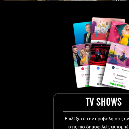
European Me
Documentary
Cartoons
3D world
Events & Conference
Dissemination material
Medical & Pharmaceutical
VIDEO Projections
Kids content
TV SHOWS
Επιλέξετε την προβολή σας α
στις πιο δημοφιλείς εκπομπέ