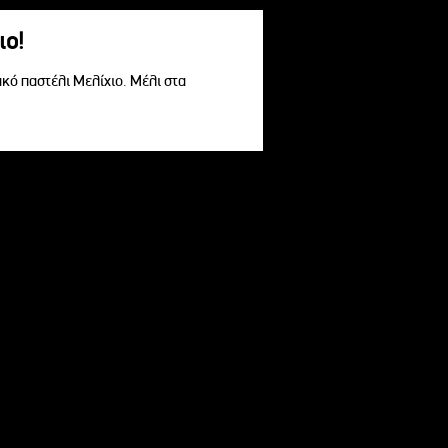
ιο!
ακό παστέλι Μελίχιο. Μέλι στα