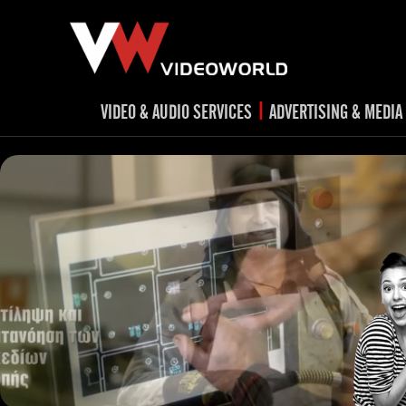
|
VIDEO & AUDIO SERVICES
ADVERTISING & MEDIA
RADIO
TV spots
ad
RADIO spots
TV
advert
Post production
v
Corporate videos
Social Media
Trailer & Σήματα εκπομπών
Creative 
Cultural videos
video applications for museums,
Outdoor adve
Media planni
archeological sites & exhibitions
Visual mater
Product presentations