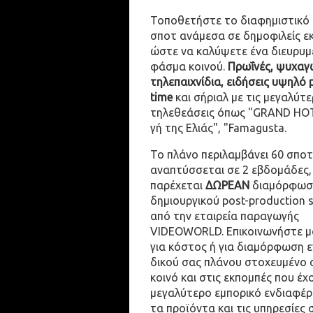
Τοποθετήστε το διαφημιστικό
σποτ ανάμεσα σε δημοφιλείς ε
ώστε να καλύψετε ένα διευρυμ
φάσμα κοινού.
Πρωΐνές, ψυχαγω
τηλεπαιχνίδια, ειδήσεις υψηλό 
time
και σήριαλ με τις μεγαλύτε
τηλεθεάσεις όπως "GRAND HOT
γή της Ελιάς", "Famagusta.
Το πλάνο περιλαμβάνει 60 σποτ
αναπτύσσεται σε 2 εβδομάδες,
παρέχεται
ΔΩΡΕΑΝ
διαμόρφωσ
δημιουργικού post-production 
από την εταιρεία παραγωγής
VIDEOWORLD. Επικοινωνήστε μ
για κόστος ή για διαμόρφωση 
δικού σας πλάνου στοχευμένο 
κοινό και στις εκπομπές που έχ
μεγαλύτερο εμπορικό ενδιαφέρ
τα προϊόντα και τις υπηρεσίες 