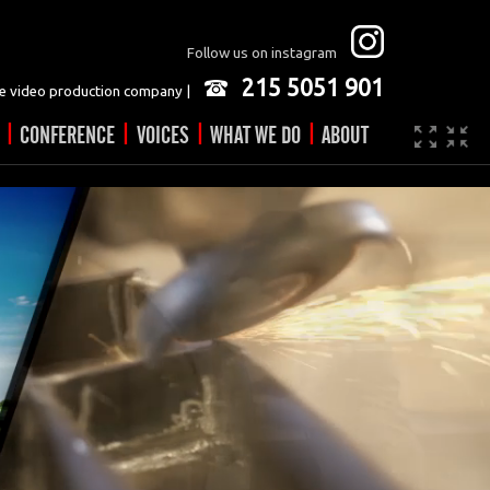
Follow us on instagram
215 5051 901
 video production company |
|
|
|
|
CONFERENCE
VOICES
WHAT WE DO
ABOUT
Company
JOBS
Video made easy
Contact