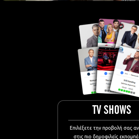
European Me
Documentary
Cartoons
3D world
Events & Conference
Dissemination material
Medical & Pharmaceutical
VIDEO Projections
Kids content
TV SHOWS
Επιλέξετε την προβολή σας α
στις πιο δημοφιλείς εκπομπέ