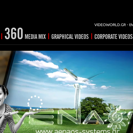
VIDEOWORLD.GR - the
360
|
|
|
MEDIA MIX
GRAPHICAL VIDEOS
CORPORATE VIDEOS
vertising
ising
ideo shorts
Prints
rtising
ng & mix
ial