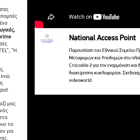
 σας
κπομπές
ένο
γικές,
prime
National Access Point
ρες
EL", "Η
Παρουσίαση του Εθνικού Σημείου Π
Μεταφορών και Υποδομών στο πλαί
Crocodile 2 για την εναρμόνιση κα
ς,
διαχείρησης κυκλοφορίας. Σχεδια
 ενώ
videoworld.
η
spot
αζί μας
ενός
στο
ουν το
ον για
σας.