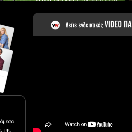
dia
VIDEO ΠΑ
Δείτε ενδεικτικές
νάμεσα
ς της