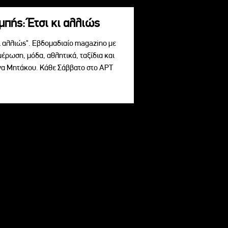
πής: Έτσι κι αλλιώς
ι αλλιώς". Εβδομαδιαίο magazino με
μέρωση, μόδα, αθλητικά, ταξίδια και
ίνα Μητάκου. Κάθε Σάββατο στο ΑΡΤ