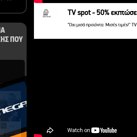
TV spot - 50% εκπτώσε
"Όχι μισά προϊόντα. Μισές τιμές!" T
ΝΑ
ΗΣ ΠΟΥ