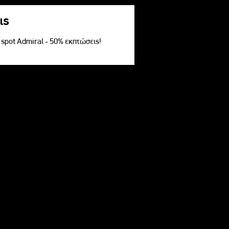
ις
V spot Admiral - 50% εκπτώσεις!