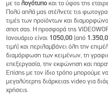
με το
λογότυπο
και το ύφος της εταιρε
Πολύ απλά μας στέλνετε τις φωτογραφ
τιμές των προϊόντων και διαμορφώνο
σποτ σας. Η προσφορά της VIDEOWOR
Ιανουάριο είναι
1050,00
(από
1.350,
τιμή) και περιλαμβάνει όλη την επιμέλ
διαμόρφωση των κειμένων, τη γραφι
επεξεργασία, την εκφώνηση και παρ
Επίσης με τον ίδιο τρόπο μπορούμε ν
μεγαλύτερης διάρκειας video για δι
χρήσεις.