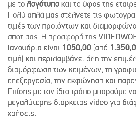
με το
λογότυπο
και το ύφος της εταιρε
Πολύ απλά μας στέλνετε τις φωτογραφ
τιμές των προϊόντων και διαμορφώνο
σποτ σας. Η προσφορά της VIDEOWOR
Ιανουάριο είναι
1050,00
(από
1.350,
τιμή) και περιλαμβάνει όλη την επιμέλ
διαμόρφωση των κειμένων, τη γραφι
επεξεργασία, την εκφώνηση και παρ
Επίσης με τον ίδιο τρόπο μπορούμε ν
μεγαλύτερης διάρκειας video για δι
χρήσεις.