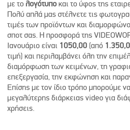
με το
λογότυπο
και το ύφος της εταιρε
Πολύ απλά μας στέλνετε τις φωτογραφ
τιμές των προϊόντων και διαμορφώνο
σποτ σας. Η προσφορά της VIDEOWOR
Ιανουάριο είναι
1050,00
(από
1.350,
τιμή) και περιλαμβάνει όλη την επιμέλ
διαμόρφωση των κειμένων, τη γραφι
επεξεργασία, την εκφώνηση και παρ
Επίσης με τον ίδιο τρόπο μπορούμε ν
μεγαλύτερης διάρκειας video για δι
χρήσεις.