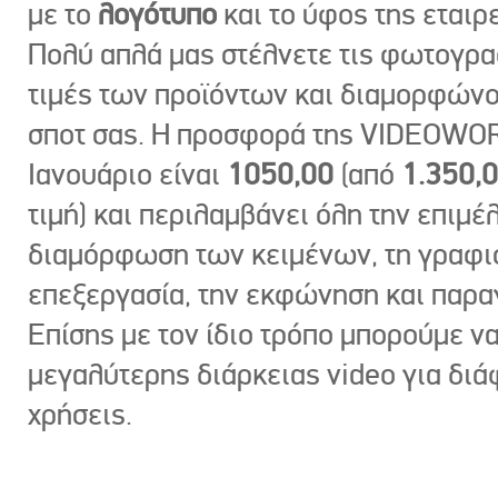
με το
λογότυπο
και το ύφος της εταιρε
Πολύ απλά μας στέλνετε τις φωτογραφ
τιμές των προϊόντων και διαμορφώνο
σποτ σας. Η προσφορά της VIDEOWOR
Ιανουάριο είναι
1050,00
(από
1.350,
τιμή) και περιλαμβάνει όλη την επιμέλ
διαμόρφωση των κειμένων, τη γραφι
επεξεργασία, την εκφώνηση και παρ
Επίσης με τον ίδιο τρόπο μπορούμε ν
μεγαλύτερης διάρκειας video για δι
χρήσεις.