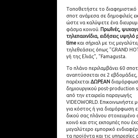
Τοποθετήστε το διαφημιστικό
σποτ ανάμεσα σε δημοφιλείς ε
ώστε να καλύψετε ένα διευρυμ
φάσμα κοινού.
Πρωΐνές, ψυχαγω
τηλεπαιχνίδια, ειδήσεις υψηλό 
time
και σήριαλ με τις μεγαλύτε
τηλεθεάσεις όπως "GRAND HOT
γή της Ελιάς", "Famagusta.
Το πλάνο περιλαμβάνει 60 σποτ
αναπτύσσεται σε 2 εβδομάδες,
παρέχεται
ΔΩΡΕΑΝ
διαμόρφωσ
δημιουργικού post-production 
από την εταιρεία παραγωγής
VIDEOWORLD. Επικοινωνήστε μ
για κόστος ή για διαμόρφωση 
δικού σας πλάνου στοχευμένο 
κοινό και στις εκπομπές που έχ
μεγαλύτερο εμπορικό ενδιαφέρ
τα προϊόντα και τις υπηρεσίες 