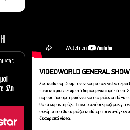
ΣΗ
ήμισης
VIDEOWORLD GENERAL SHOW
μοί
Σας καλωσορίζουμε στον κόσμο των video expert
ε όλη
είναι και μια ξεχωριστή δημιουργική πρόκληση. Σ
παρουσιάσουμε προϊόντα και εταιρείες αλλά να 
θα τα χαρακτηρίζει. Επικοινωνήστε μαζί μας για 
σενάριο που θα ταιριάζει καλύτερα στις ανάγκες σ
ξεχωριστό videο.