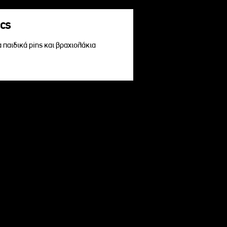
acs
α παιδικά pins και βραχιολάκια