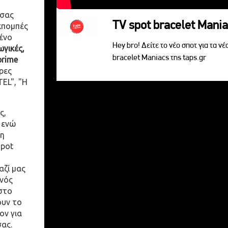
 σας
TV spot bracelet Mani
κπομπές
ένο
Hey bro! Δείτε το νέο σποτ για τα νέ
γικές,
bracelet Maniacs της taps.gr
prime
ρες
EL", "Η
ς,
 ενώ
η
spot
αζί μας
ενός
στο
ουν το
ον για
σας.