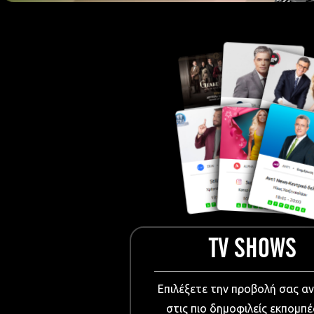
European Me
Documentary
Cartoons
3D world
Events & Conference
Dissemination material
Medical & Pharmaceutical
VIDEO Projections
Kids content
TV SHOWS
Επιλέξετε την προβολή σας α
στις πιο δημοφιλείς εκπομπέ