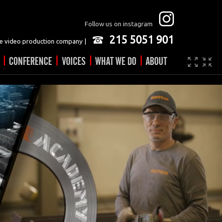
Follow us on instagram
215 5051 901
 video production company |
|
|
|
|
CONFERENCE
VOICES
WHAT WE DO
ABOUT
Company
JOBS
Video made easy
Contact