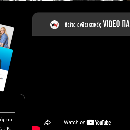
dia
VIDEO ΠΑ
Δείτε ενδεικτικές
νάμεσα
ς της