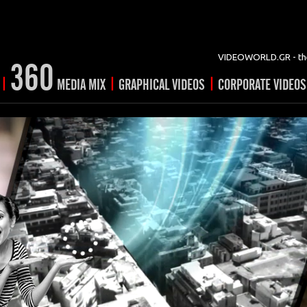
VIDEOWORLD.GR - the
360
|
|
|
MEDIA MIX
GRAPHICAL VIDEOS
CORPORATE VIDEOS
vertising
ising
ideo shorts
Prints
rtising
ng & mix
ial