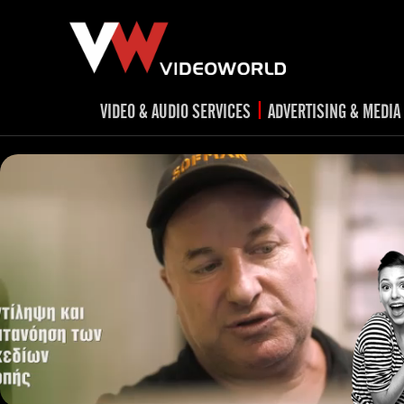
|
VIDEO & AUDIO SERVICES
ADVERTISING & MEDIA
RADIO
TV spots
ad
RADIO spots
TV
advert
Post production
v
Corporate videos
Social Media
Trailer & Σήματα εκπομπών
Creative 
Cultural videos
video applications for museums,
Outdoor adve
Media planni
archeological sites & exhibitions
Visual mater
Product presentations