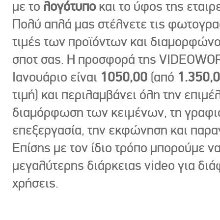
με το
λογότυπο
και το ύφος της εταιρε
Πολύ απλά μας στέλνετε τις φωτογραφ
τιμές των προϊόντων και διαμορφώνο
σποτ σας. Η προσφορά της VIDEOWOR
Ιανουάριο είναι
1050,00
(από
1.350,
τιμή) και περιλαμβάνει όλη την επιμέλ
διαμόρφωση των κειμένων, τη γραφι
επεξεργασία, την εκφώνηση και παρ
Επίσης με τον ίδιο τρόπο μπορούμε ν
μεγαλύτερης διάρκειας video για δι
χρήσεις.