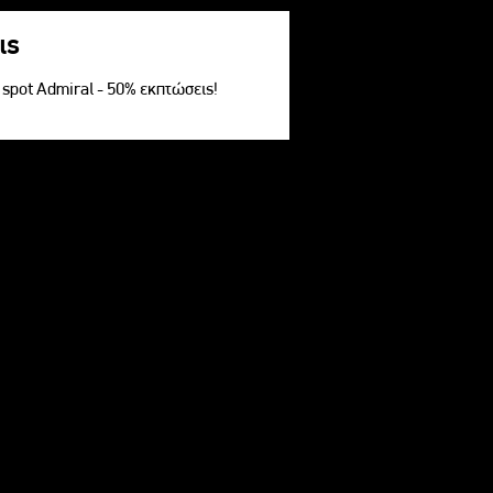
ις
V spot Admiral - 50% εκπτώσεις!