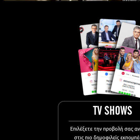
European Me
Documentary
Cartoons
3D world
Events & Conference
Dissemination material
Medical & Pharmaceutical
VIDEO Projections
Kids content
TV SHOWS
Επιλέξετε την προβολή σας α
στις πιο δημοφιλείς εκπομπέ