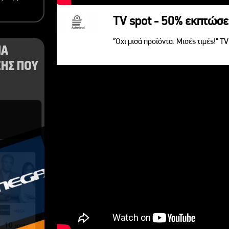
TV spot - 50% εκπτώσε
"Όχι μισά προϊόντα. Μισές τιμές!" T
ΝΑ
ΗΣ ΠΟΥ