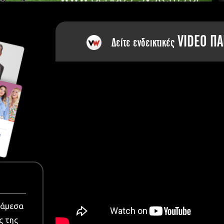
dia
VIDEO ΠΑ
Δείτε ενδεικτικές
νάμεσα
ς της