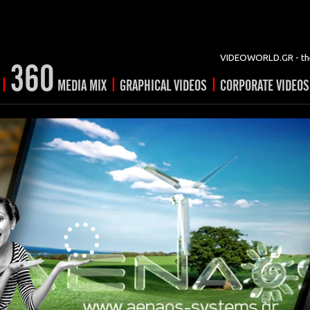
VIDEOWORLD.GR - the
360
|
|
|
MEDIA MIX
GRAPHICAL VIDEOS
CORPORATE VIDEOS
vertising
ising
ideo shorts
Prints
rtising
ng & mix
ial