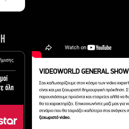
ΣΗ
ήμισης
VIDEOWORLD GENERAL SHOW
μοί
Σας καλωσορίζουμε στον κόσμο των video expert
ε όλη
είναι και μια ξεχωριστή δημιουργική πρόκληση. Σ
παρουσιάσουμε προϊόντα και εταιρείες αλλά να 
θα τα χαρακτηρίζει. Επικοινωνήστε μαζί μας για 
σενάριο που θα ταιριάζει καλύτερα στις ανάγκες σ
ξεχωριστό videο.