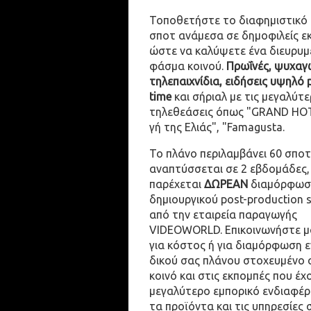
Τοποθετήστε το διαφημιστικό
σποτ ανάμεσα σε δημοφιλείς ε
ώστε να καλύψετε ένα διευρυμ
φάσμα κοινού.
Πρωΐνές, ψυχαγω
τηλεπαιχνίδια, ειδήσεις υψηλό 
time
και σήριαλ με τις μεγαλύτε
τηλεθεάσεις όπως "GRAND HOT
γή της Ελιάς", "Famagusta.
Το πλάνο περιλαμβάνει 60 σποτ
αναπτύσσεται σε 2 εβδομάδες,
παρέχεται
ΔΩΡΕΑΝ
διαμόρφωσ
δημιουργικού post-production 
από την εταιρεία παραγωγής
VIDEOWORLD. Επικοινωνήστε μ
για κόστος ή για διαμόρφωση 
δικού σας πλάνου στοχευμένο 
κοινό και στις εκπομπές που έχ
μεγαλύτερο εμπορικό ενδιαφέρ
τα προϊόντα και τις υπηρεσίες 