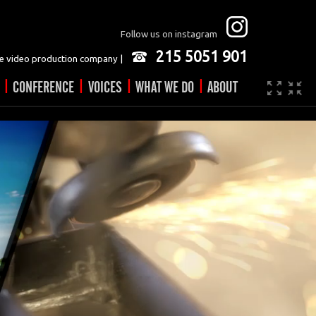
Follow us on instagram
215 5051 901
 video production company |
|
|
|
|
CONFERENCE
VOICES
WHAT WE DO
ABOUT
Company
JOBS
Video made easy
Contact