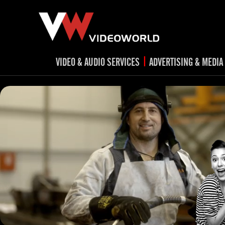
|
VIDEO & AUDIO SERVICES
ADVERTISING & MEDIA
RADIO
TV spots
ad
RADIO spots
TV
advert
Post production
v
Corporate videos
Social Media
Trailer & Σήματα εκπομπών
Creative 
Cultural videos
video applications for museums,
Outdoor adve
Media planni
archeological sites & exhibitions
Visual mater
Product presentations