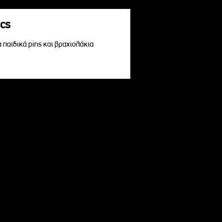
acs
α παιδικά pins και βραχιολάκια