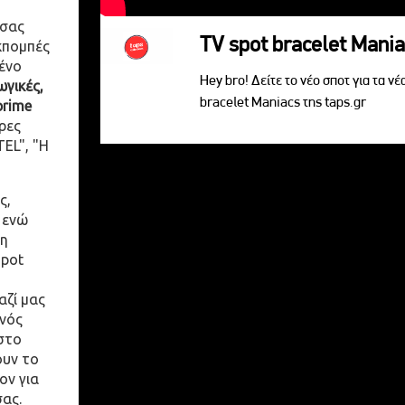
 σας
TV spot bracelet Mani
κπομπές
ένο
Hey bro! Δείτε το νέο σποτ για τα νέ
γικές,
bracelet Maniacs της taps.gr
prime
ρες
EL", "Η
ς,
 ενώ
η
spot
αζί μας
ενός
στο
ουν το
ον για
σας.