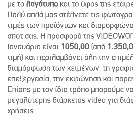
με το
λογότυπο
και το ύφος της εταιρε
Πολύ απλά μας στέλνετε τις φωτογραφ
τιμές των προϊόντων και διαμορφώνο
σποτ σας. Η προσφορά της VIDEOWOR
Ιανουάριο είναι
1050,00
(από
1.350,
τιμή) και περιλαμβάνει όλη την επιμέλ
διαμόρφωση των κειμένων, τη γραφι
επεξεργασία, την εκφώνηση και παρ
Επίσης με τον ίδιο τρόπο μπορούμε ν
μεγαλύτερης διάρκειας video για δι
χρήσεις.