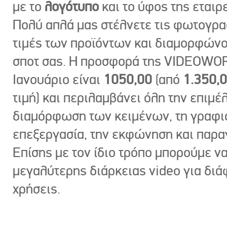
με το
λογότυπο
και το ύφος της εταιρε
Πολύ απλά μας στέλνετε τις φωτογραφ
τιμές των προϊόντων και διαμορφώνο
σποτ σας. Η προσφορά της VIDEOWOR
Ιανουάριο είναι
1050,00
(από
1.350,
τιμή) και περιλαμβάνει όλη την επιμέλ
διαμόρφωση των κειμένων, τη γραφι
επεξεργασία, την εκφώνηση και παρ
Επίσης με τον ίδιο τρόπο μπορούμε ν
μεγαλύτερης διάρκειας video για δι
χρήσεις.