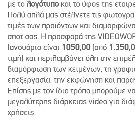
με το
λογότυπο
και το ύφος της εταιρε
Πολύ απλά μας στέλνετε τις φωτογραφ
τιμές των προϊόντων και διαμορφώνο
σποτ σας. Η προσφορά της VIDEOWOR
Ιανουάριο είναι
1050,00
(από
1.350,
τιμή) και περιλαμβάνει όλη την επιμέλ
διαμόρφωση των κειμένων, τη γραφι
επεξεργασία, την εκφώνηση και παρ
Επίσης με τον ίδιο τρόπο μπορούμε ν
μεγαλύτερης διάρκειας video για δι
χρήσεις.