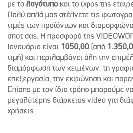
με το
λογότυπο
και το ύφος της εταιρε
Πολύ απλά μας στέλνετε τις φωτογραφ
τιμές των προϊόντων και διαμορφώνο
σποτ σας. Η προσφορά της VIDEOWOR
Ιανουάριο είναι
1050,00
(από
1.350,
τιμή) και περιλαμβάνει όλη την επιμέλ
διαμόρφωση των κειμένων, τη γραφι
επεξεργασία, την εκφώνηση και παρ
Επίσης με τον ίδιο τρόπο μπορούμε ν
μεγαλύτερης διάρκειας video για δι
χρήσεις.