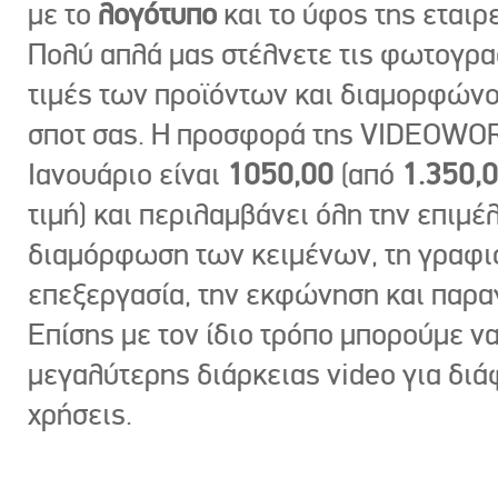
με το
λογότυπο
και το ύφος της εταιρε
Πολύ απλά μας στέλνετε τις φωτογραφ
τιμές των προϊόντων και διαμορφώνο
σποτ σας. Η προσφορά της VIDEOWOR
Ιανουάριο είναι
1050,00
(από
1.350,
τιμή) και περιλαμβάνει όλη την επιμέλ
διαμόρφωση των κειμένων, τη γραφι
επεξεργασία, την εκφώνηση και παρ
Επίσης με τον ίδιο τρόπο μπορούμε ν
μεγαλύτερης διάρκειας video για δι
χρήσεις.