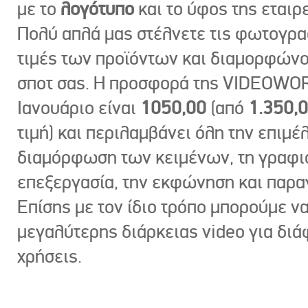
με το
λογότυπο
και το ύφος της εταιρε
Πολύ απλά μας στέλνετε τις φωτογραφ
τιμές των προϊόντων και διαμορφώνο
σποτ σας. Η προσφορά της VIDEOWOR
Ιανουάριο είναι
1050,00
(από
1.350,
τιμή) και περιλαμβάνει όλη την επιμέλ
διαμόρφωση των κειμένων, τη γραφι
επεξεργασία, την εκφώνηση και παρ
Επίσης με τον ίδιο τρόπο μπορούμε ν
μεγαλύτερης διάρκειας video για δι
χρήσεις.