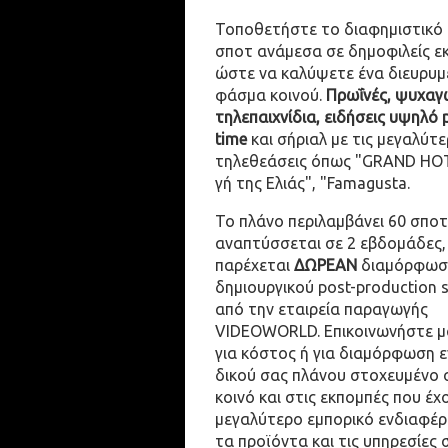
Τοποθετήστε το διαφημιστικό
σποτ ανάμεσα σε δημοφιλείς ε
ώστε να καλύψετε ένα διευρυμ
φάσμα κοινού.
Πρωΐνές, ψυχαγω
τηλεπαιχνίδια, ειδήσεις υψηλό 
time
και σήριαλ με τις μεγαλύτε
τηλεθεάσεις όπως "GRAND HOT
γή της Ελιάς", "Famagusta.
Το πλάνο περιλαμβάνει 60 σποτ
αναπτύσσεται σε 2 εβδομάδες,
παρέχεται
ΔΩΡΕΑΝ
διαμόρφωσ
δημιουργικού post-production 
από την εταιρεία παραγωγής
VIDEOWORLD. Επικοινωνήστε μ
για κόστος ή για διαμόρφωση 
δικού σας πλάνου στοχευμένο 
κοινό και στις εκπομπές που έχ
μεγαλύτερο εμπορικό ενδιαφέρ
τα προϊόντα και τις υπηρεσίες 