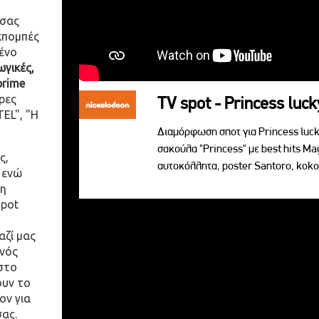
 σας
κπομπές
ένο
γικές,
prime
ρες
TV spot - Princess luck
EL", "Η
Διαμόρφωση σποτ για Princess lucky
σακούλα "Princess" με best hits Ma
ς,
αυτoκόλλητα, poster Santoro, koko
 ενώ
η
spot
αζί μας
ενός
στο
ουν το
ον για
σας.