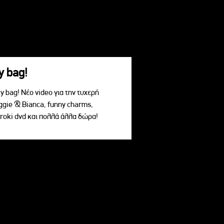
y bag!
 bag! Νέο video για την τυχερή
ggie & Bianca, funny charms,
roki dvd και πολλά άλλα δώρα!