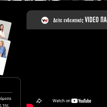
dia
VIDEO ΠΑ
Δείτε ενδεικτικές
νάμεσα
ς της