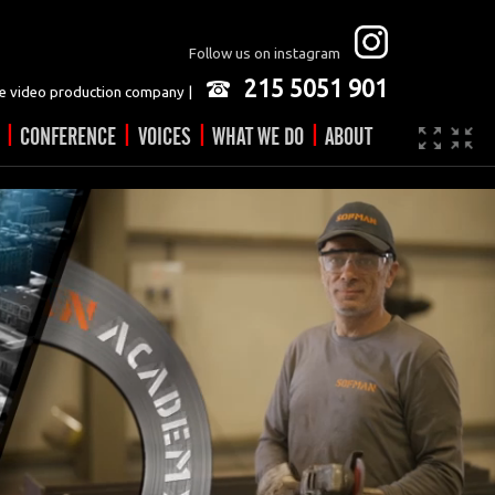
Follow us on instagram
215 5051 901
 video production company |
|
|
|
|
CONFERENCE
VOICES
WHAT WE DO
ABOUT
Company
JOBS
Video made easy
Contact