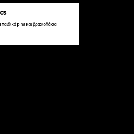
acs
α παιδικά pins και βραχιολάκια