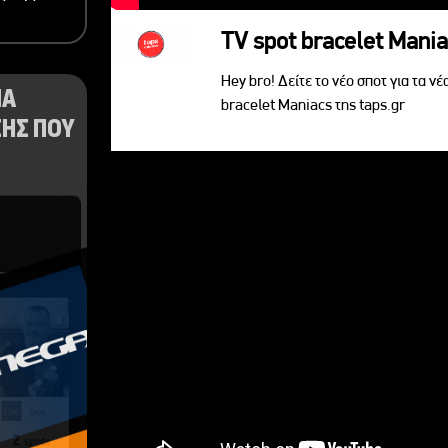
TV spot bracelet Mani
Hey bro! Δείτε το νέο σποτ για τα νέ
ΝΑ
bracelet Maniacs της taps.gr
ΗΣ ΠΟΥ