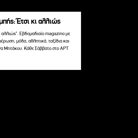
πής: Έτσι κι αλλιώς
ι αλλιώς". Εβδομαδιαίο magazino με
μέρωση, μόδα, αθλητικά, ταξίδια και
ίνα Μητάκου. Κάθε Σάββατο στο ΑΡΤ