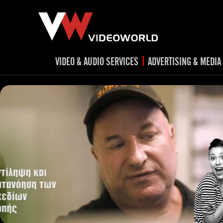
|
VIDEO & AUDIO SERVICES
ADVERTISING & MEDIA
RADIO
TV spots
ad
RADIO spots
TV
advert
Post production
v
Corporate videos
Social Media
Trailer & Σήματα εκπομπών
Creative 
Cultural videos
video applications for museums,
Outdoor adve
Media planni
archeological sites & exhibitions
Visual mater
Product presentations