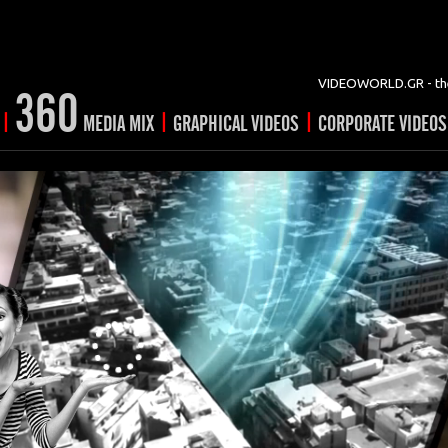
VIDEOWORLD.GR - the
360
|
|
|
MEDIA MIX
GRAPHICAL VIDEOS
CORPORATE VIDEOS
vertising
ising
ideo shorts
Prints
rtising
ng & mix
ial