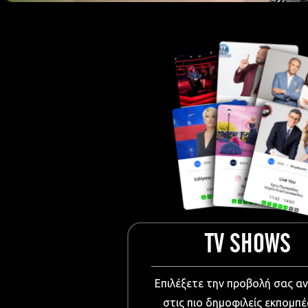
European Me
Documentary
Cartoons
3D world
Events & Conference
Dissemination material
Medical & Pharmaceutical
VIDEO Projections
Kids content
TV SHOWS
Επιλέξετε την προβολή σας α
στις πιο δημοφιλείς εκπομπέ