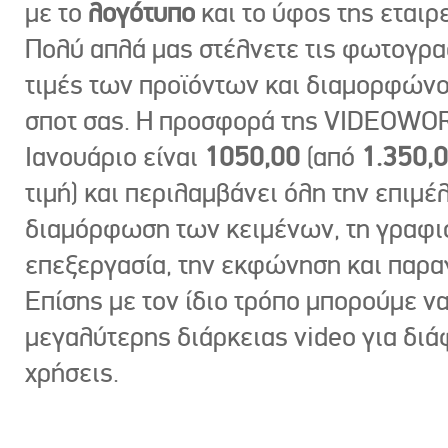
με το
λογότυπο
και το ύφος της εταιρε
Πολύ απλά μας στέλνετε τις φωτογραφ
τιμές των προϊόντων και διαμορφώνο
σποτ σας. Η προσφορά της VIDEOWOR
Ιανουάριο είναι
1050,00
(από
1.350,
τιμή) και περιλαμβάνει όλη την επιμέλ
διαμόρφωση των κειμένων, τη γραφι
επεξεργασία, την εκφώνηση και παρ
Επίσης με τον ίδιο τρόπο μπορούμε ν
μεγαλύτερης διάρκειας video για δι
χρήσεις.