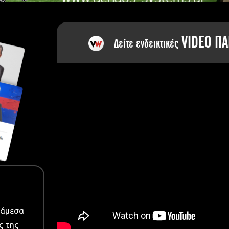
dia
VIDEO ΠΑ
Δείτε ενδεικτικές
νάμεσα
ς της