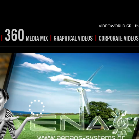
VIDEOWORLD.GR - the
360
|
|
|
MEDIA MIX
GRAPHICAL VIDEOS
CORPORATE VIDEOS
vertising
ising
ideo shorts
Prints
rtising
ng & mix
ial