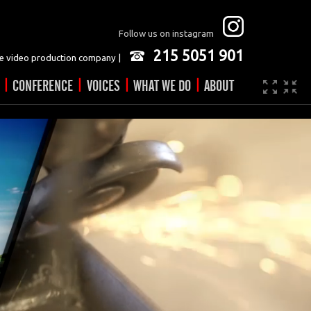
Follow us on instagram
215 5051 901
 video production company |
|
|
|
|
CONFERENCE
VOICES
WHAT WE DO
ABOUT
Company
JOBS
Video made easy
Contact