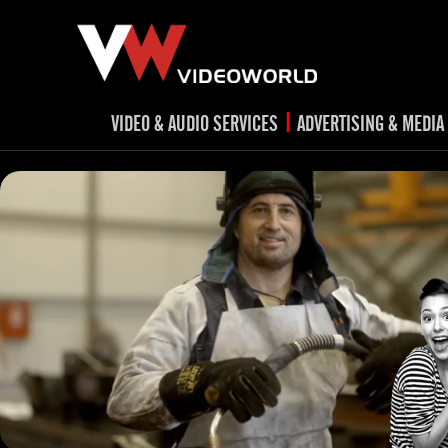
|
VIDEO & AUDIO SERVICES
ADVERTISING & MEDIA
RADIO
TV spots
ad
RADIO spots
TV
advert
Post production
v
Corporate videos
Social Media
Trailer & Σήματα εκπομπών
Creative 
Cultural videos
video applications for museums,
Outdoor adve
Media planni
archeological sites & exhibitions
Visual mater
Product presentations