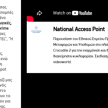
 σας
κπομπές
ένο
γικές,
prime
National Access Point
ρες
EL", "Η
Παρουσίαση του Εθνικού Σημείου Π
Μεταφορών και Υποδομών στο πλαί
Crocodile 2 για την εναρμόνιση κα
ς,
διαχείρησης κυκλοφορίας. Σχεδια
 ενώ
videoworld.
η
spot
αζί μας
ενός
στο
ουν το
ον για
σας.