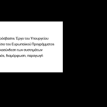
ρόσβασης. Έργο του Υπουργείου
σιο του Ευρωπαϊκού Προγράμματος
ι διασύνδεση των συστημάτων
σμός, διαμόρφωση, παραγωγή