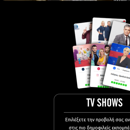
European Me
Documentary
Cartoons
3D world
Events & Conference
Dissemination material
Medical & Pharmaceutical
VIDEO Projections
Kids content
TV SHOWS
Επιλέξετε την προβολή σας α
στις πιο δημοφιλείς εκπομπέ