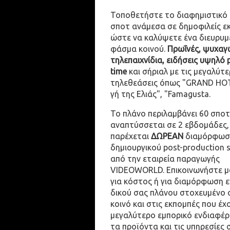
Τοποθετήστε το διαφημιστικό
σποτ ανάμεσα σε δημοφιλείς ε
ώστε να καλύψετε ένα διευρυμ
φάσμα κοινού.
Πρωΐνές, ψυχαγω
τηλεπαιχνίδια, ειδήσεις υψηλό 
time
και σήριαλ με τις μεγαλύτε
τηλεθεάσεις όπως "GRAND HOT
γή της Ελιάς", "Famagusta.
Το πλάνο περιλαμβάνει 60 σποτ
αναπτύσσεται σε 2 εβδομάδες,
παρέχεται
ΔΩΡΕΑΝ
διαμόρφωσ
δημιουργικού post-production 
από την εταιρεία παραγωγής
VIDEOWORLD. Επικοινωνήστε μ
για κόστος ή για διαμόρφωση 
δικού σας πλάνου στοχευμένο 
κοινό και στις εκπομπές που έχ
μεγαλύτερο εμπορικό ενδιαφέρ
τα προϊόντα και τις υπηρεσίες 