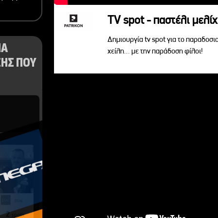
TV spot - παστέλι μελίχ
Δημιουργία tv spot για το παραδοσι
ΝΑ
χείλη... με την παράδοση φίλοι!
ΗΣ ΠΟΥ