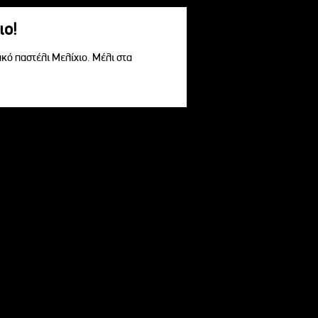
ιο!
ακό παστέλι Μελίχιο. Μέλι στα