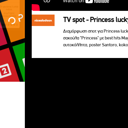
TV spot - Princess luck
Διαμόρφωση σποτ για Princess lucky
σακούλα "Princess" με best hits Ma
αυτoκόλλητα, poster Santoro, koko