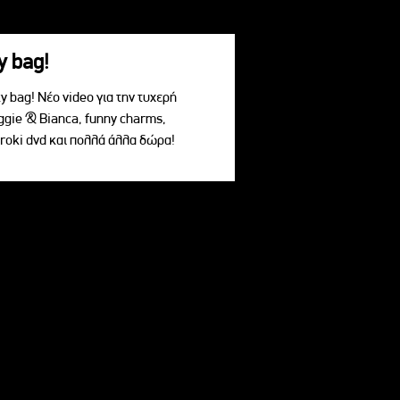
y bag!
 bag! Νέο video για την τυχερή
ggie & Bianca, funny charms,
roki dvd και πολλά άλλα δώρα!